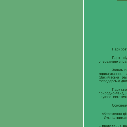
Парк роз
Парк пі
оперативне управ
Загальна
користування, 
(Василівська р
господарська ді
Парк ств
природно-ландша
наукове, естетич
Основним
– збереження цін
Луг, підтриман
– проведення нау