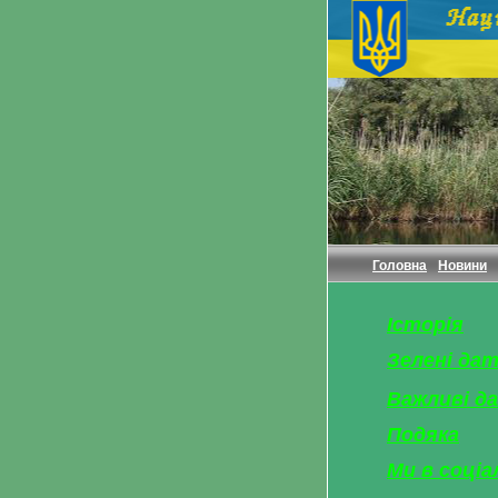
Головна
Новини
Історія
Зелені да
Важливі д
Подяка
Ми в соціа