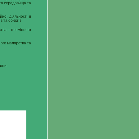
го середовища та
йної діяльності в
та об'єктів;
тва - племінного
ного малярства та
они :