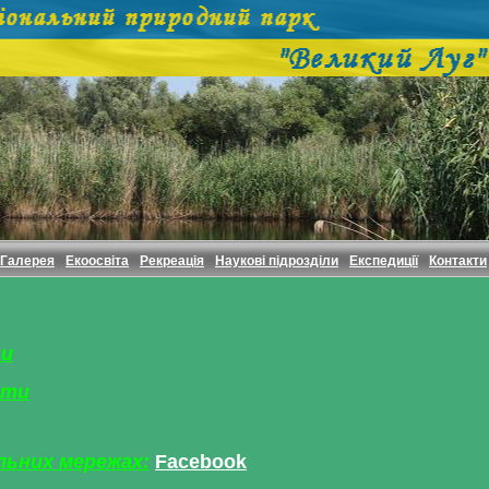
Галерея
Екоосвіта
Рекреація
Наукові підрозділи
Експедиції
Контакти
ти
ати
льних мережах:
Facebook