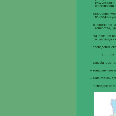
використання
ефективного в
– створення умов
природних умо
– відродження м
конярства, бд
– відновлення ос
інших видів н
– проведення еко
На терит
– заповідна зона;
– зона регульован
– зона стаціонарн
– господарська з