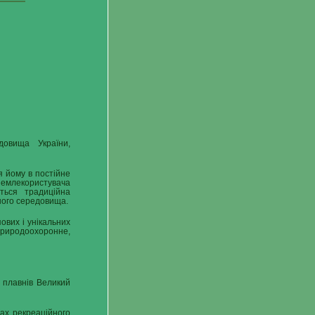
довища України,
я йому в постійне
емлекористувача
ться традиційна
ного середовища.
ових і унікальних
природоохоронне,
х плавнів Великий
вах рекреаційного