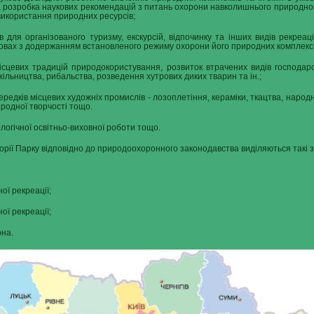
, розробка наукових рекомендацій з питань охорони навколишнього природно
икористання природних ресурсів;
 для організованого туризму, екскурсій, відпочинку та інших видів рекреаці
вах з додержанням встановленого режиму охорони його природних комплексів 
ісцевих традицій природокористування, розвиток втрачених видів господарс
жільництва, рибальства, розведення хутрових диких тварин та ін.;
ередків місцевих художніх промислів - лозоплетіння, кераміки, ткацтва, народ
ародної творчості тощо.
логічної освітньо-виховної роботи тощо.
орії Парку відповідно до природоохоронного законодавства виділяються такі з
ої рекреації;
ої рекреації;
она.